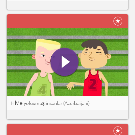
HİV-ə yoluxmuş insanlar (Azerbaijani)