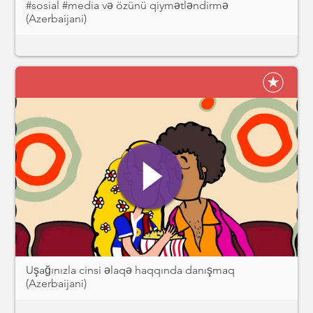
#sosial #media və özünü qiymətləndirmə
(Azerbaijani)
Uşağınızla cinsi əlaqə haqqında danışmaq
(Azerbaijani)