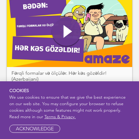
Fərqli formalar və ölçülər. Hər kəs gözəldir!
(Azerbaijani)
COOKIES
We use cookies to ensure that we give the best experience
on our web site. You may configure your browser to refuse
cookies although some features might not work properly.
Read more in our
Terms & Privacy.
ACKNOWLEDGE