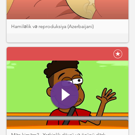
Hamiləlik və reproduksiya (Azerbaijani)
Mən kiməm? - Yetkinlik dövrü və özünü dərk