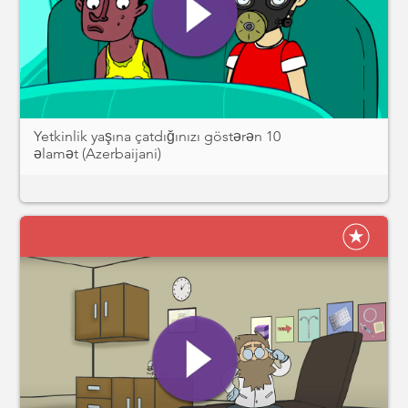
Yetkinlik yaşına çatdığınızı göstərən 10
əlamət (Azerbaijani)