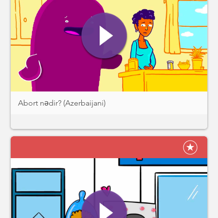
Abort nədir? (Azerbaijani)