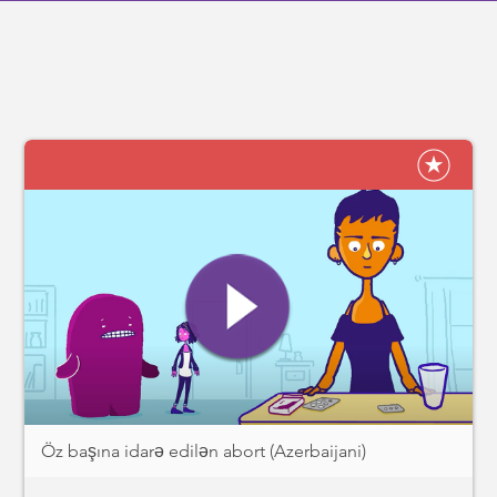
Öz başına idarə edilən abort (Azerbaijani)