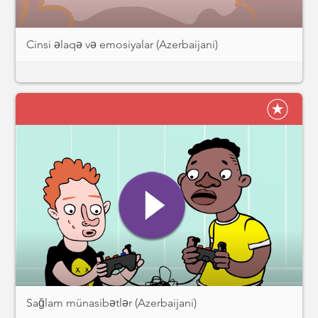
Cinsi əlaqə və emosiyalar (Azerbaijani)
Sağlam münasibətlər (Azerbaijani)