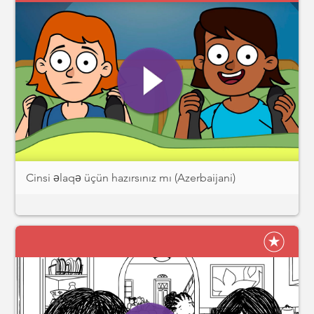
Cinsi əlaqə üçün hazırsınız mı (Azerbaijani)