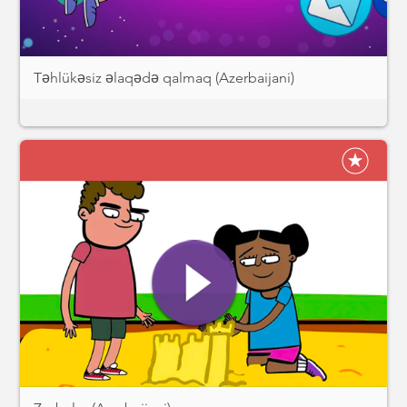
Təhlükəsiz əlaqədə qalmaq (Azerbaijani)