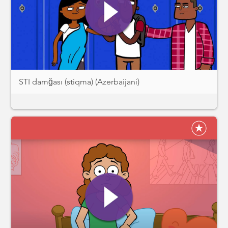
STI damğası (stiqma) (Azerbaijani)