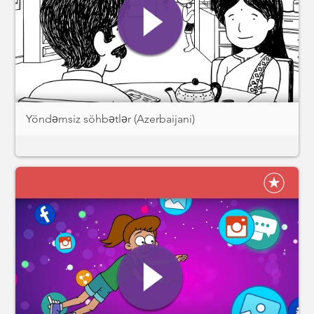
Yöndəmsiz söhbətlər (Azerbaijani)