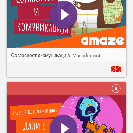
Согласност икомуникација (Macedonian)