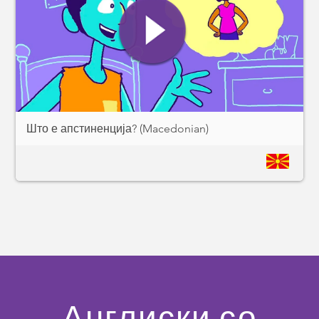
Што е апстиненција? (Macedonian)
Англиски со