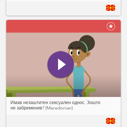
Имав незаштитен сексуален однос. Зошто
не забременив? (Macedonian)