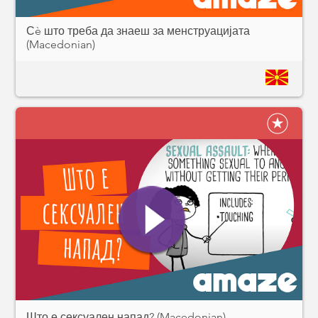
Сè што треба да знаеш за менструацијата
(Macedonian)
Што е сексуален напад? (Macedonian)