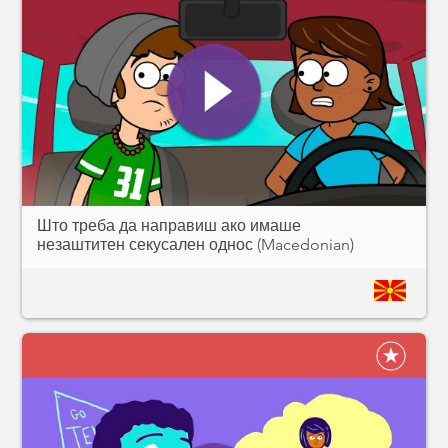
Што треба да направиш ако имаше
незаштитен секусален однос (Macedonian)