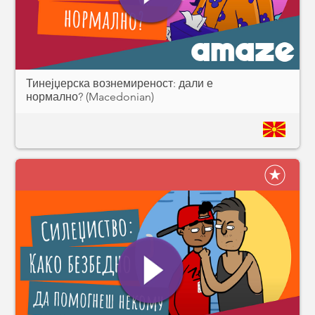
Тинејџерска вознемиреност: дали е
нормално? (Macedonian)