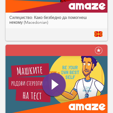
Силеџиство: Како безбедно да помогнеш
некому (Macedonian)