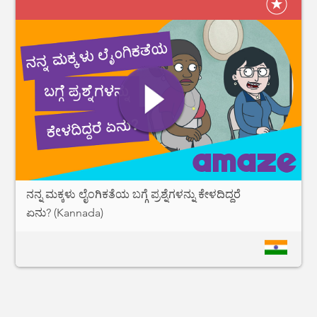
ನನ್ನ ಮಕ್ಕಳು ಲೈಂಗಿಕತೆಯ ಬಗ್ಗೆ ಪ್ರಶ್ನೆಗಳನ್ನು ಕೇಳದಿದ್ದರೆ
ಏನು? (Kannada)