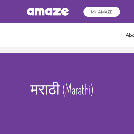
is this the thing?
MY AMAZE
Abo
मराठी (Marathi)