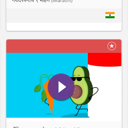
गरोदरपणाचे ९ महिने (Marathi)