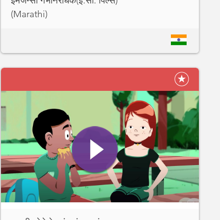
इमर्जन्सी गर्भनिरोधक(इ.सी. पिल्स)
(Marathi)