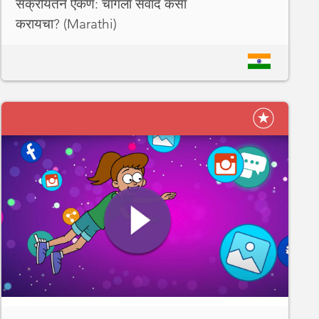
सक्रीयतेने ऐकणं: चांगला संवाद कसा
करायचा? (Marathi)