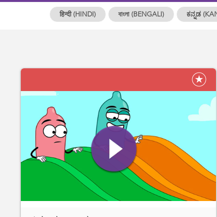
हिन्दी (HINDI)
বাংলা (BENGALI)
ಕನ್ನಡ (K