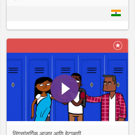
लिंगसांसर्गिक आजार आणि हेटाळणी