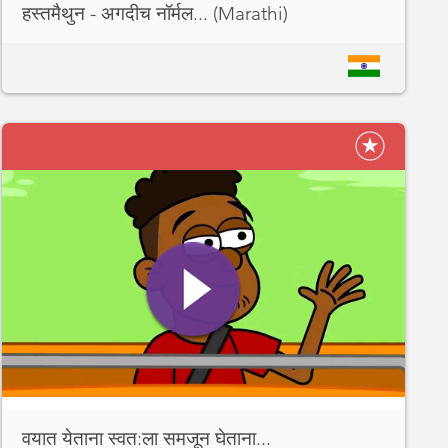
हस्तमैथुन - अगदीच नॉर्मल... (Marathi)
वयात येताना स्वत:ला समजून घेताना...