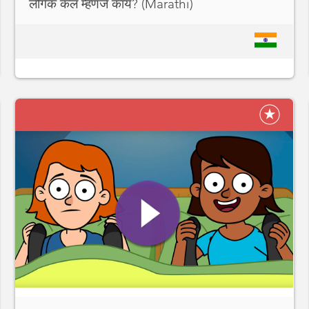
लैंगिक कल म्हणजे काय? (Marathi)