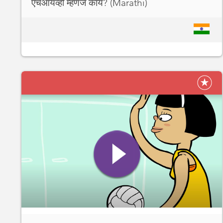
एचआयव्ही म्हणजे काय? (Marathi)