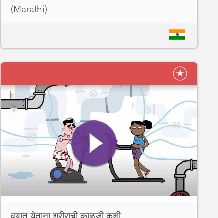
(Marathi)
वयात येताना शरीराची काळजी कशी