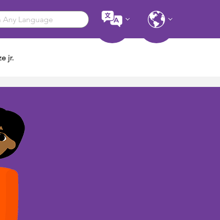
e jr.