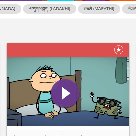
ANNADA)
ལ་དྭགས་སྐད་ (LADAKHI)
मराठी (MARATHI)
नेपा