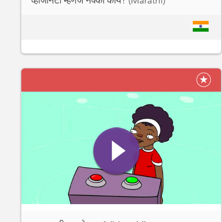
व्हर्जिनिटी म्हणजे नक्की काय? (Marathi)