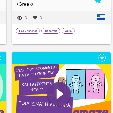
(Greek)
0
0
Ποικιλομορφία
Ταυτότητα
Φύλο