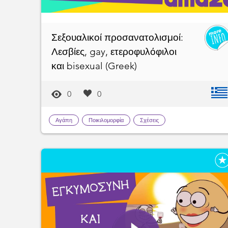
Σεξουαλικοί προσανατολισμοί:
Λεσβίες, gay, ετεροφυλόφιλοι
και bisexual (Greek)
0
0
Αγάπη
Ποικιλομορφία
Σχέσεις