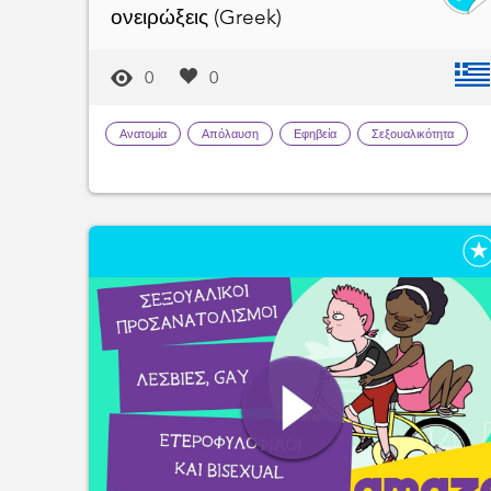
ονειρώξεις (Greek)
0
0
Ανατομία
Απόλαυση
Εφηβεία
Σεξουαλικότητα