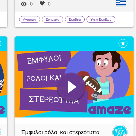
0
0
Ανατομία
Ευημερία
Εφηβεία
Υγεία Εφήβων
Έμφυλοι ρόλοι και στερεότυπα