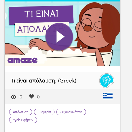
Τι είναι απόλαυση; (Greek)
0
0
Απόλαυση
Ευημερία
Σεξουαλικότητα
Υγεία Εφήβων