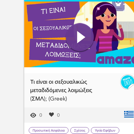
Τι είναι οι σεξουαλικώς
μεταδιδόμενες λοιμώξεις
(ΣΜΛ); (Greek)
0
0
Προσωπική Ασφάλεια
Σχέσεις
Υγεία Εφήβων