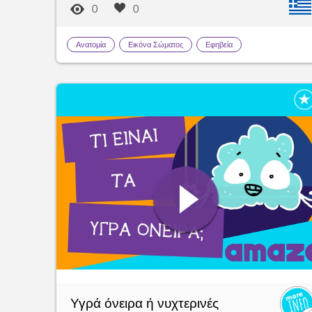
0
0
Ανατομία
Εικόνα Σώματος
Εφηβεία
Υγρά όνειρα ή νυχτερινές