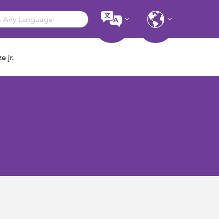
e jr.