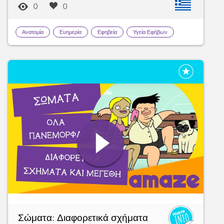
0
0
Ανατομία
Ευημερία
Εφηβεία
Υγεία Εφήβων
Σώματα: Διαφορετικά σχήματα