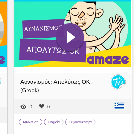
Αυνανισμός: Απολύτως ΟΚ!
(Greek)
0
0
Απόλαυση
Εφηβεία
Σεξουαλικότητα