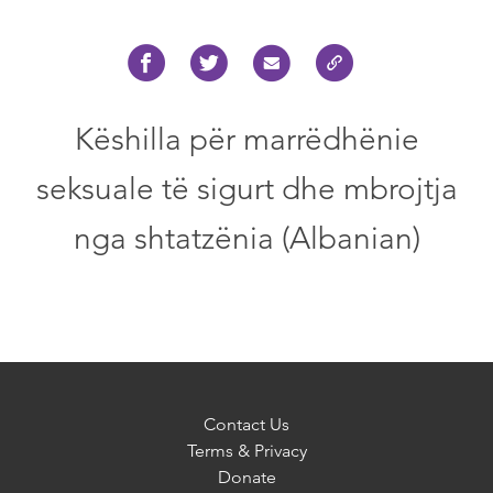
Këshilla për marrëdhënie
seksuale të sigurt dhe mbrojtja
nga shtatzënia (Albanian)
Contact Us
Terms & Privacy
Donate