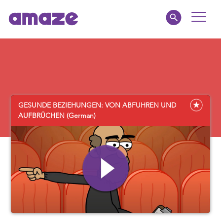
Toggle
Naviga
Educators
Parents
GESUNDE BEZIEHUNGEN: VON ABFUHREN UND
Healthcare
AUFBRÜCHEN (German)
amaze jr.
About
MY AMAZE