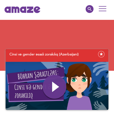
Toggle
Naviga
Educators
Parents
Cinsi və gender əsaslı zorakılıq (Azerbaijani)
Healthcare
amaze jr.
About
MY AMAZE