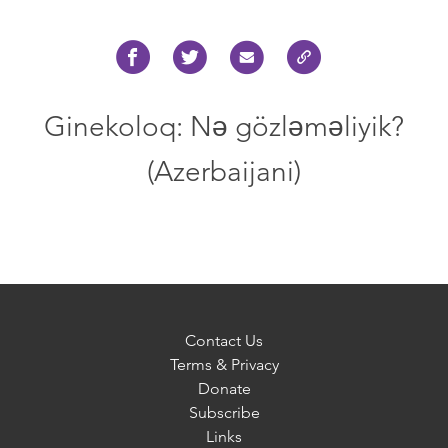
Ginekoloq: Nə gözləməliyik?
(Azerbaijani)
Contact Us
Terms & Privacy
Donate
Subscribe
Links