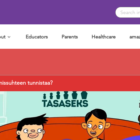
ut
Educators
Parents
Healthcare
amaz
hmissuhteen tunnistaa?