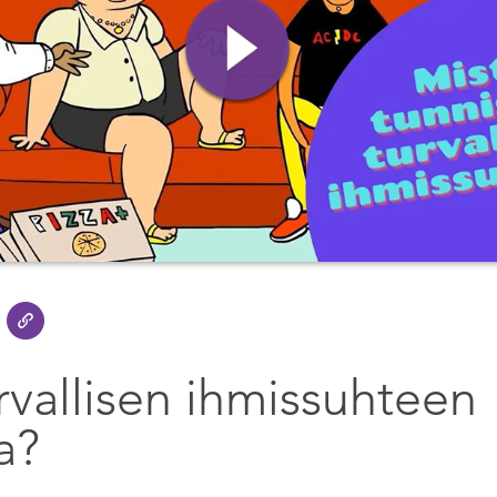
rvallisen ihmissuhteen
a?