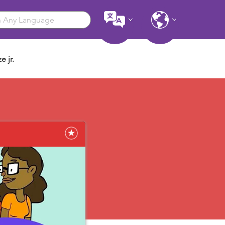
e jr.