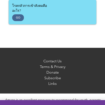
โรคกลัวการเข้าสังคมคือ
อะไร?
GO
Contact Us
Terms & Privacy
Donate
Subscribe
Links
Amaze is an excellent resource to recommend for youth, parents
and educators to provide unbiased, accurate and age