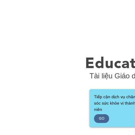
Educat
Tài liệu Giáo 
Tiếp cận dịch vụ chă
sóc sức khỏe vị thàn
niên
GO