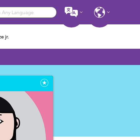
e jr.