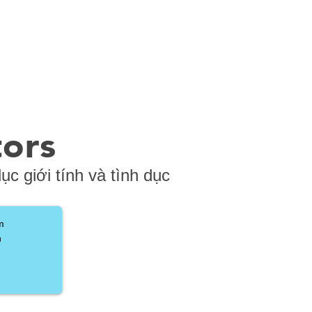
ors
dục giới tính và tình dục
m
h