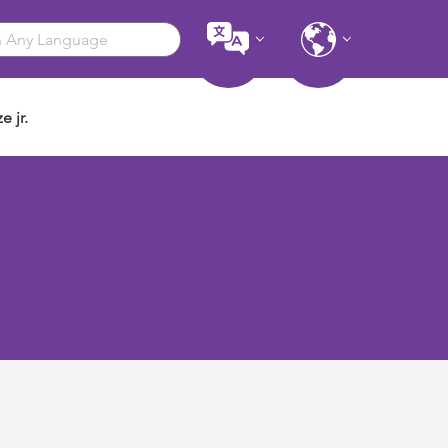
e jr.