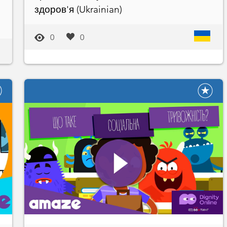
здоров'я (Ukrainian)
0
0