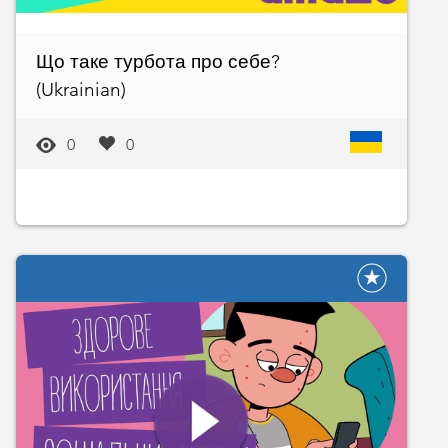
Що таке турбота про себе?
(Ukrainian)
0
0