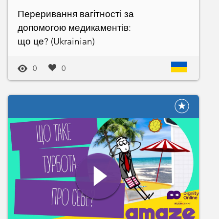
Переривання вагітності за
допомогою медикаментів:
що це? (Ukrainian)
0
0