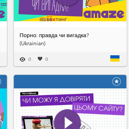
Порно: правда чи вигадка?
(Ukrainian)
0
0